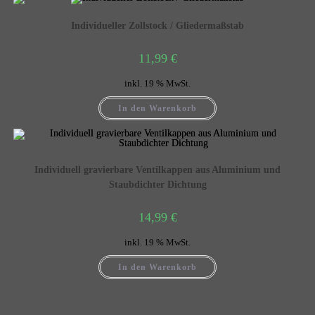
Individueller Zollstock / Gliedermaßstab
11,99
€
inkl. 19 % MwSt.
In den Warenkorb
Individuell gravierbare Ventilkappen aus Aluminium und
Staubdichter Dichtung
14,99
€
inkl. 19 % MwSt.
In den Warenkorb