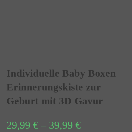
Individuelle Baby Boxen
Erinnerungskiste zur
Geburt mit 3D Gavur
29,99
€
–
39,99
€