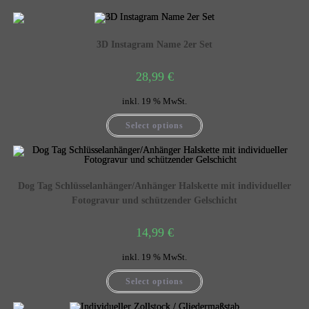
3D Instagram Name 2er Set
28,99
€
inkl. 19 % MwSt.
Select options
Dog Tag Schlüsselanhänger/Anhänger Halskette mit individueller
Fotogravur und schützender Gelschicht
14,99
€
inkl. 19 % MwSt.
Select options