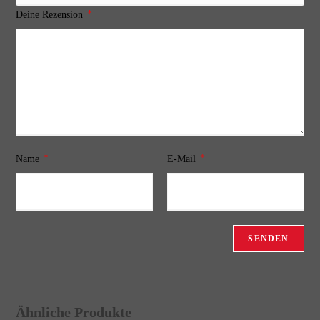
*
Deine Rezension
*
*
Name
E-Mail
Ähnliche Produkte