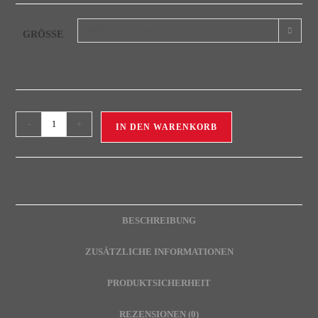
Wähle eine Option
GRÖSSE
-
+
IN DEN WARENKORB
BESCHREIBUNG
ZUSÄTZLICHE INFORMATIONEN
PRODUKTSICHERHEIT
REZENSIONEN (0)