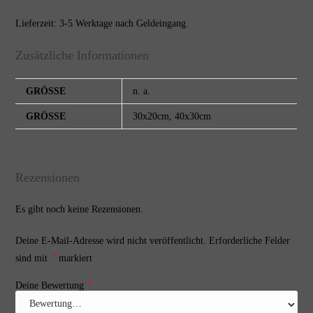
Lieferzeit: 3-5 Werktage nach Geldeingang.
Zusätzliche Informationen
GRÖSSE
n. a.
GRÖSSE
30x20cm, 40x30cm
Rezensionen
Es gibt noch keine Rezensionen.
Deine E-Mail-Adresse wird nicht veröffentlicht.
Erforderliche Felder
*
sind mit
markiert
*
Deine Bewertung