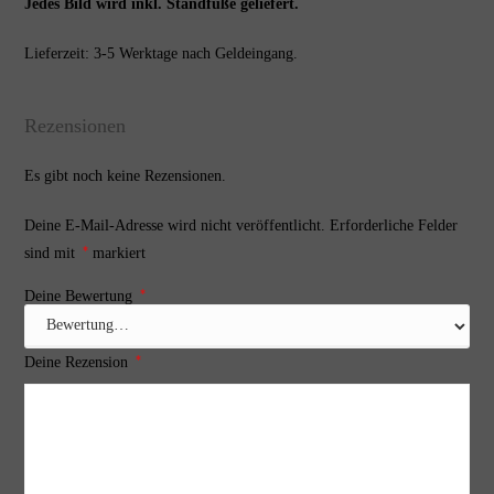
Jedes Bild wird inkl. Standfüße geliefert.
Lieferzeit: 3-5 Werktage nach Geldeingang.
Rezensionen
Es gibt noch keine Rezensionen.
Deine E-Mail-Adresse wird nicht veröffentlicht.
Erforderliche Felder
*
sind mit
markiert
*
Deine Bewertung
*
Deine Rezension