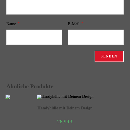
*
*
Name
E-Mail
Ähnliche Produkte
Handyhülle mit Deinem Design
26,99
€