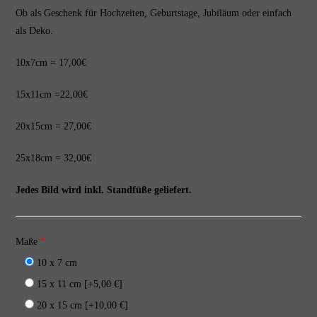
Ob als Geschenk für Hochzeiten, Geburtstage, Jubiläum oder einfach
als Deko.
10x7cm = 17,00€
15x11cm =22,00€
20x15cm = 27,00€
25x18cm = 32,00€
Jedes Bild wird inkl. Standfüße geliefert.
Maße
*
10 x 7 cm
15 x 11 cm
[+5,00 €]
20 x 15 cm
[+10,00 €]