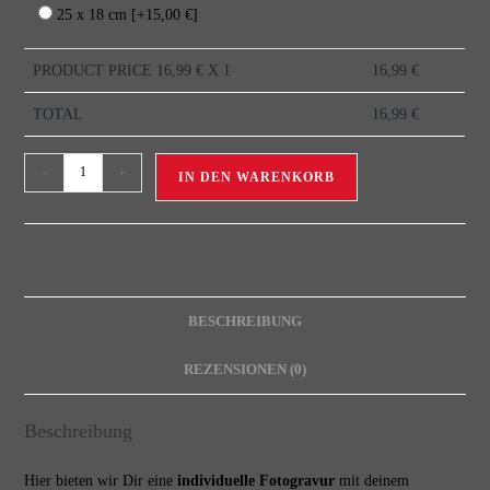
25 x 18 cm
[+15,00 €]
PRODUCT PRICE
16,99
€ X 1
16,99
€
TOTAL
16,99
€
-
+
IN DEN WARENKORB
BESCHREIBUNG
REZENSIONEN (0)
Beschreibung
Hier bieten wir Dir eine
individuelle Fotogravur
mit deinem