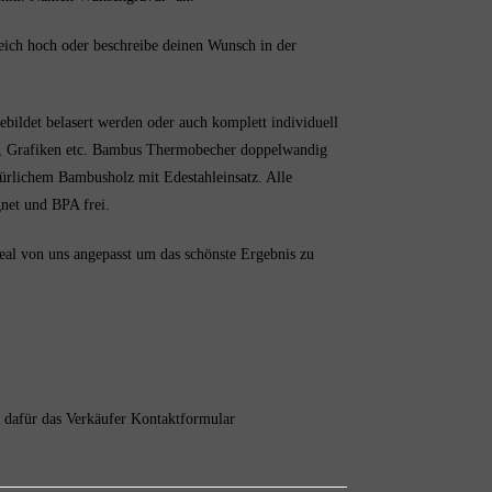
ich hoch oder beschreibe deinen Wunsch in der
ildet belasert werden oder auch komplett individuell
s, Grafiken etc. Bambus Thermobecher doppelwandig
ürlichem Bambusholz mit Edestahleinsatz. Alle
gnet und BPA frei.
eal von uns angepasst um das schönste Ergebnis zu
zt dafür das Verkäufer Kontaktformular