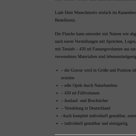
Lade Dein Wunschmotiv einfach im Kassenbere
Bestellnotiz.
Die Flasche kann entweder mit Namen wie abgeb
nach euren Vorstellungen mit Sprüchen, Logo
mit Teesieb – 450 ml Fassungsvolumen aus nat
verwendeten Materialien sind lebensmittelgeei
– die Gravur wird in Größe und Position id
erzielen
– edle Optik durch Naturbambus
– 450 ml Füllvolumen
– Auslauf- und Bruchsicher
– Veredelung in Deutschland
-Auch komplett individuell gestaltbar, nut
– individuell gestaltbar und einzigartig