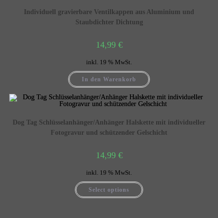
Individuell gravierbare Ventilkappen aus Aluminium und
Staubdichter Dichtung
14,99
€
inkl. 19 % MwSt.
In den Warenkorb
Dog Tag Schlüsselanhänger/Anhänger Halskette mit individueller
Fotogravur und schützender Gelschicht
14,99
€
inkl. 19 % MwSt.
Select options