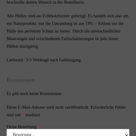
beschreibe deinen Wunsch in der Bestellnotiz.
Alle Hüllen sind aus Echtholzfurnier gefertigt. Es handelt sich also um
ein Naturprodukt, nur die Umrandung ist aus TPU – Silikon um der
Hülle den perfekten Schutz zu bieten. Durch die unterschiedlichen
Maserungen und verschiedenen Farbschattierungen ist jede dieser
Hüllen einzigartig.
Lieferzeit: 3-5 Werktage nach Geldeingang.
Rezensionen
Es gibt noch keine Rezensionen.
Deine E-Mail-Adresse wird nicht veröffentlicht.
Erforderliche Felder
*
sind mit
markiert
*
Deine Bewertung