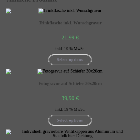
Trinkflasche inkl. Wunschgravur
21,99
€
inkl. 19 % MwSt.
Select options
Fotogravur auf Schiefer 30x20cm
39,90
€
inkl. 19 % MwSt.
Select options