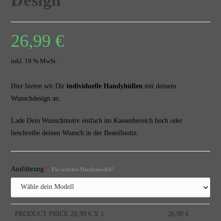
Design
26,99
€
inkl. 19 % MwSt.
Hier bieten wir Dir
individuelle Handyhüllen
mit deinem
Wunschdesign an.
Lade Dein Wunschmotiv einfach im Kassenbereich hoch oder
beschreibe deinen Wunsch in der Bestellnotiz.
Ausführung
*
Für welches Handymodell?
PRODUCT PRICE
26,99
€ X 1
26,99
€