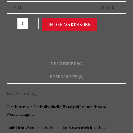
TOTAL
26,99
€
-
+
IN DEN WARENKORB
BESCHREIBUNG
REZENSIONEN (0)
Beschreibung
Hier bieten wir Dir
individuelle Handyhüllen
mit deinem
Wunschdesign an.
Lade Dein Wunschmotiv einfach im Kassenbereich hoch oder