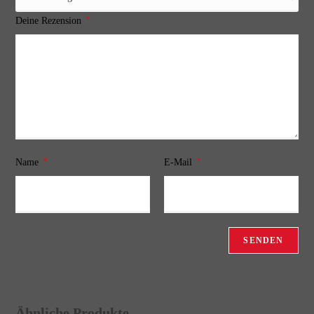
*
Deine Rezension
*
*
Name
E-Mail
Ähnliche Produkte