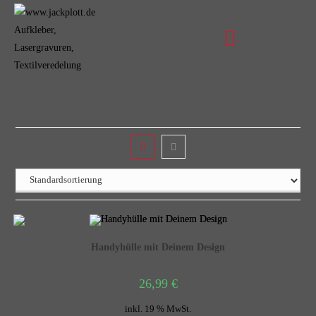
Handyhülle mit Deinem Design
26,99
€
inkl. 19 % MwSt.