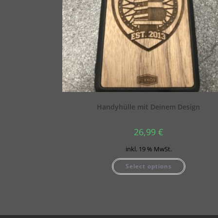
Handyhülle mit Deinem Design
26,99
€
inkl. 19 % MwSt.
Select options