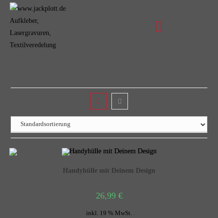
Handyhülle mit Deinem Design
26,99
€
inkl. 19 % MwSt.