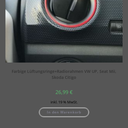
Farbige Lüftungsringe+Radiorahmen VW UP, Seat Mii,
Skoda Citigo
26,99
€
inkl. 19 % MwSt.
In den Warenkorb