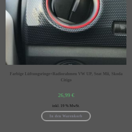
Farbige Lüftungsringe+Radiorahmen VW UP, Seat Mii, Skoda
Citigo
26,99
€
inkl. 19 % MwSt.
In den Warenkorb