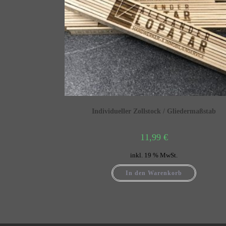
Individueller Zollstock / Gliedermaßstab
11,99
€
inkl. 19 % MwSt.
In den Warenkorb