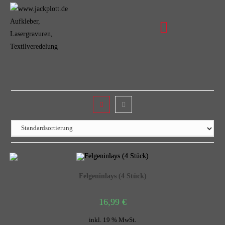
Felgeninlays (4 Stück)
16,99
€
inkl. 19 % MwSt.