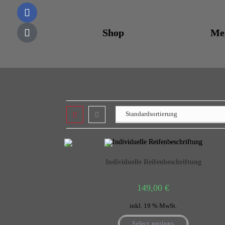
Shop
Me
Individuelle Reifenbeschriftung
149,00
€
inkl. 19 % MwSt.
Select options