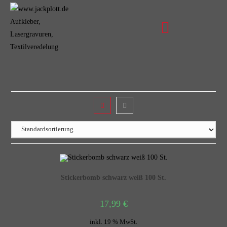
Stickerbomb schwarz weiß 100 St.
17,99
€
inkl. 19 % MwSt.